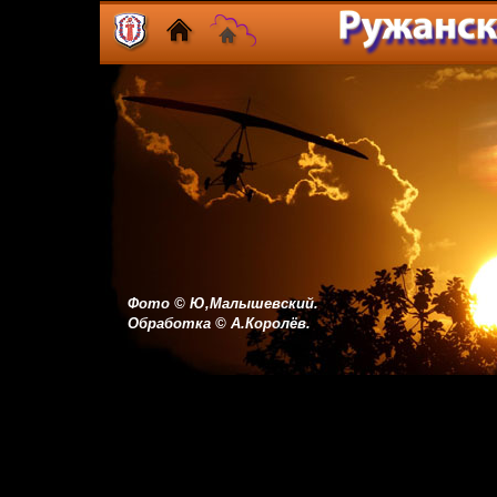
Ф
ото
©
Ю,Малышевский.
Обработка
©
А.Королёв.